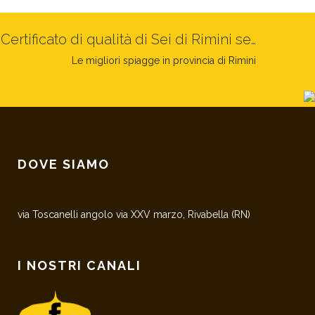
Romantic
Torneo
Prosecco
Torneo
Mercatino
Grigliate in spiaggia
Ferragosto
Torneo
Notte
Matrimo
Ombrel
Giugno
dinner
di
Tour
di
bimbi
di
Rosa
in
stagion
al
Certificato di qualità di Sei di Rimini se…
by
Burraco
Bocce
Beach
a
Spiaggi
mare
Le migliori spiagge in provincia di Rimini
the
Volley
Rivabel
a
a
sea
a
di
Rimini
Rimini
Rimini
Rimini
DOVE SIAMO
via Toscanelli angolo via XXV marzo, Rivabella (RN)
I NOSTRI CANALI